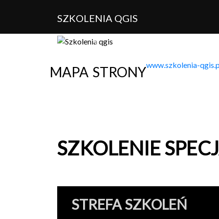
SZKOLENIA QGIS
Previous
mapa strony
www.szkolenia-qgis.p
SZKOLE­NIE
SPEC­
STREFA SZKOLEŃ