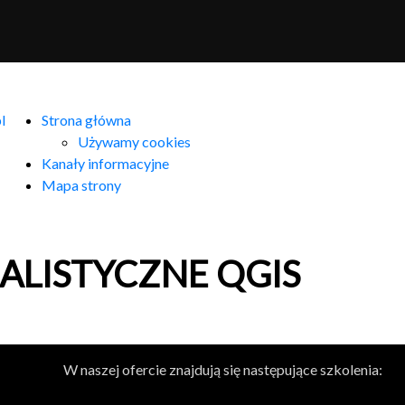
l
Strona główna
Używamy cookies
Kanały informacyjne
Mapa strony
JAL­ISTY­CZNE
QGIS
W naszej ofercie znajdują się następujące szkolenia: