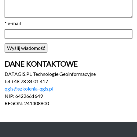
*
e-mail
DANE KONTAKTOWE
DATAGIS.PL Technologie Geoinformacyjne
tel +48 78 34 01 417
qgis@szkole
nia-qgis.pl
NIP: 6422661649
REGON: 241408800