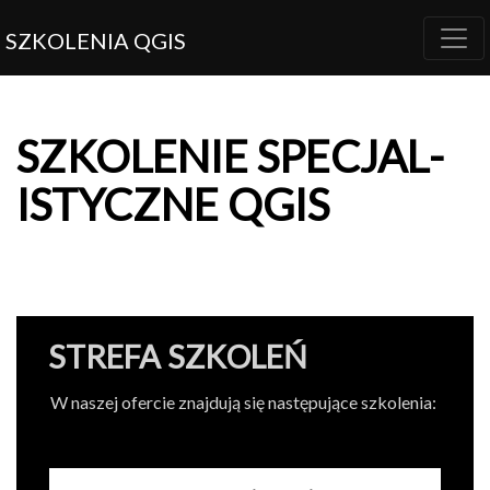
SZKOLENIA QGIS
SZKOLE­NIE
SPEC­JAL­
ISTY­CZNE
QGIS
STREFA SZKOLEŃ
W naszej ofercie znajdują się następujące szkolenia: